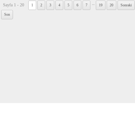
...
Sayfa 1 - 20
1
2
3
4
5
6
7
19
20
Sonraki
Son
İLETİŞİM