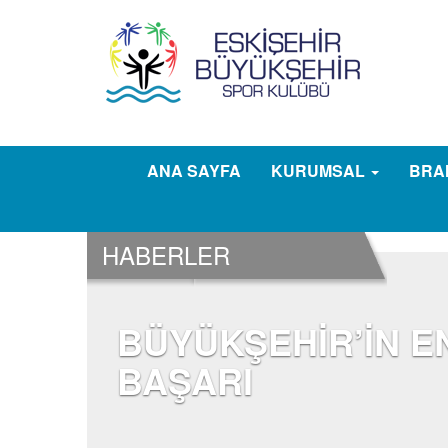
ANA SAYFA
KURUMSAL
BRA
HABERLER
BÜYÜKŞEHİR’İN 
BAŞARI