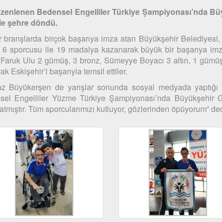
düzenlenen Bedensel Engelliler Türkiye Şampiyonası’nda Bü
ile şehre döndü.
ör branşlarda birçok başarıya imza atan Büyükşehir Belediyes
 6 sporcusu ile 19 madalya kazanarak büyük bir başarıya imz
 Faruk Ulu 2 gümüş, 3 bronz, Sümeyye Boyacı 3 altın, 1 gümü
 Eskişehir’i başarıyla temsil ettiler.
az Büyükerşen de yarışlar sonunda sosyal medyada yaptığı pa
sel Engelliler Yüzme Türkiye Şampiyonası’nda Büyükşehir
tmıştır. Tüm sporcularımızı kutluyor, gözlerinden öpüyorum” ded